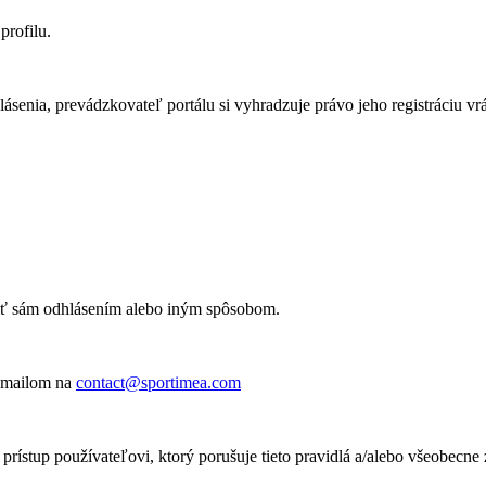
profilu.
senia, prevádzkovateľ portálu si vyhradzuje právo jeho registráciu vr
ušiť sám odhlásením alebo iným spôsobom.
 emailom na
contact@sportimea.com
 prístup používateľovi, ktorý porušuje tieto pravidlá a/alebo všeobecn