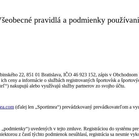
šeobecné pravidlá a podmienky používan
inského 22, 851 01 Bratislava, IČO 46 923 152, zápis v Obchodnom re
ich ceny a informácie o službách registrovaných športovísk a športových
teľ“) nakupujú alebo využívajú služby partnerov zo svojho účtu.
mea.com
(ďalej len „Sportimea“) prevádzkovaný prevádkovateľom a využ
„podmienky“) uvedených v tejto zmluve. Registráciou do systému prevá
ektorou z častí týchto podmienok nesúhlasí, registrácia sa nesmie vyk