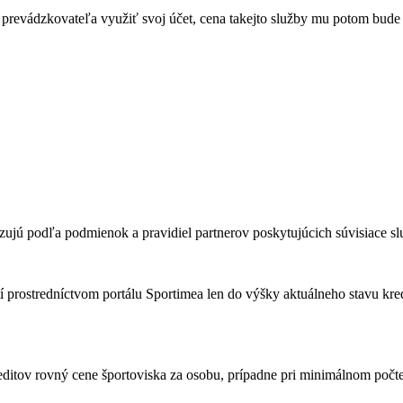
 prevádzkovateľa využiť svoj účet, cena takejto služby mu potom bude 
lizujú podľa podmienok a pravidiel partnerov poskytujúcich súvisiace sl
tí prostredníctvom portálu Sportimea len do výšky aktuálneho stavu kre
editov rovný cene športoviska za osobu, prípadne pri minimálnom počte