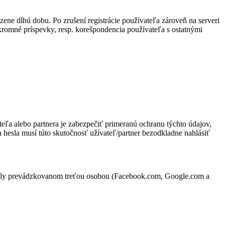
ne dlhú dobu. Po zrušení registrácie používateľa zároveň na serveri
súkromné príspevky, resp. korešpondencia používateľa s ostatnými
eľa alebo partnera je zabezpečiť primeranú ochranu týchto údajov,
hesla musí túto skutočnosť užívateľ/partner bezodkladne nahlásiť
a portály prevádzkovanom treťou osobou (Facebook.com, Google.com a