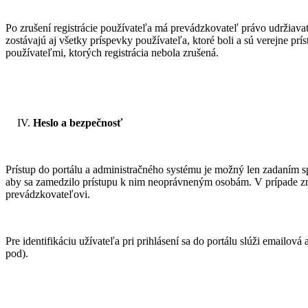
Po zrušení registrácie používateľa má prevádzkovateľ právo udržiava
zostávajú aj všetky príspevky používateľa, ktoré boli a sú verejne pr
používateľmi, ktorých registrácia nebola zrušená.
Heslo a bezpečnosť
Prístup do portálu a administračného systému je možný len zadaním s
aby sa zamedzilo prístupu k nim neoprávneným osobám. V prípade zneu
prevádzkovateľovi.
Pre identifikáciu užívateľa pri prihlásení sa do portálu slúži emailo
pod).