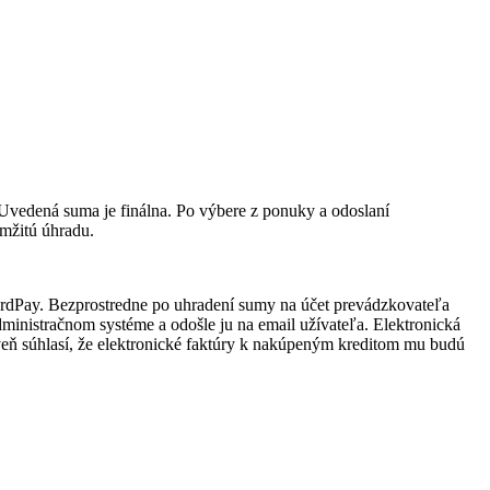
vedená suma je finálna. Po výbere z ponuky a odoslaní
mžitú úhradu.
rdPay. Bezprostredne po uhradení sumy na účet prevádzkovateľa
ministračnom systéme a odošle ju na email užívateľa. Elektronická
veň súhlasí, že elektronické faktúry k nakúpeným kreditom mu budú