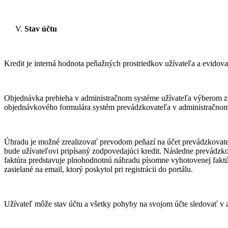
Stav účtu
Kredit je interná hodnota peňažných prostriedkov užívateľa a evido
Objednávka prebieha v administračnom systéme užívateľa výberom z 
objednávkového formulára systém prevádzkovateľa v administračnom 
Úhradu je možné zrealizovať prevodom peňazí na účet prevádzkovate
bude užívateľovi pripísaný zodpovedajúci kredit. Následne prevádzko
faktúra predstavuje plnohodnotnú náhradu písomne vyhotovenej faktúr
zasielané na email, ktorý poskytol pri registrácii do portálu.
Užívateľ môže stav účtu a všetky pohyby na svojom účte sledovať v 