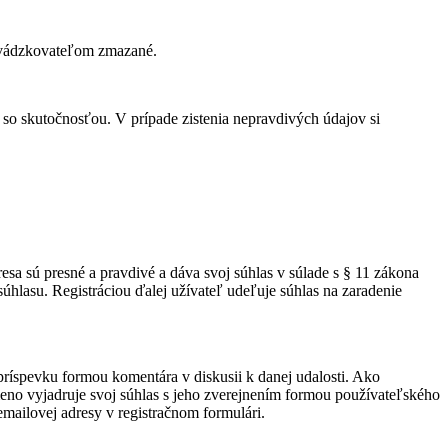
revádzkovateľom zmazané.
e so skutočnosťou. V prípade zistenia nepravdivých údajov si
esa sú presné a pravdivé a dáva svoj súhlas v súlade s § 11 zákona
hlasu. Registráciou ďalej užívateľ udeľuje súhlas na zaradenie
ríspevku formou komentára v diskusii k danej udalosti. Ako
eno vyjadruje svoj súhlas s jeho zverejnením formou používateľského
mailovej adresy v registračnom formulári.