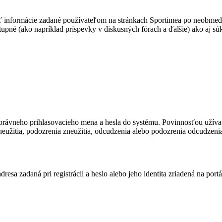
ť informácie zadané používateľom na stránkach Sportimea po neobmedze
ístupné (ako napríklad príspevky v diskusných fórach a ďalšie) ako aj 
právneho prihlasovacieho mena a hesla do systému. Povinnosťou užívat
žitia, podozrenia zneužitia, odcudzenia alebo podozrenia odcudzenia 
vá adresa zadaná pri registrácii a heslo alebo jeho identita zriadená n