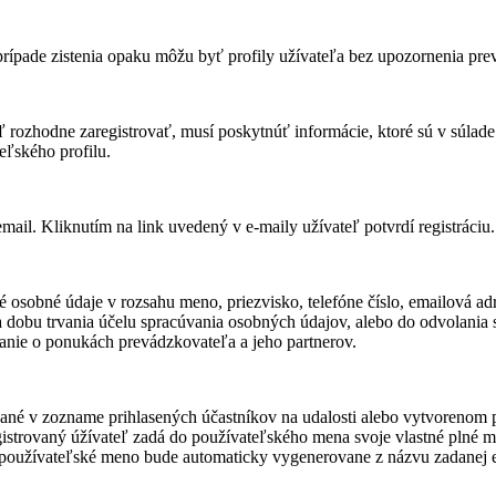
prípade zistenia opaku môžu byť profily užívateľa bez upozornenia p
teľ rozhodne zaregistrovať, musí poskytnúť informácie, ktoré sú v súlad
eľského profilu.
email. Kliknutím na link uvedený v e-maily užívateľ potvrdí registráciu.
 osobné údaje v rozsahu meno, priezvisko, telefóne číslo, emailová adr
obu trvania účelu spracúvania osobných údajov, alebo do odvolania sú
anie o ponukách prevádzkovateľa a jeho partnerov.
vané v zozname prihlasených účastníkov na udalosti alebo vytvorenom p
gistrovaný úžívateľ zadá do používateľského mena svoje vlastné plné m
o používateľské meno bude automaticky vygenerovane z názvu zadanej e