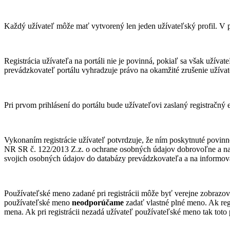
Každý užívateľ môže mať vytvorený len jeden užívateľský profil. V 
Registrácia užívateľa na portáli nie je povinná, pokiaľ sa však užíva
prevádzkovateľ portálu vyhradzuje právo na okamžité zrušenie užívat
Pri prvom prihlásení do portálu bude užívateľovi zaslaný registračný 
Vykonaním registrácie užívateľ potvrdzuje, že ním poskytnuté povinné
NR SR č. 122/2013 Z.z. o ochrane osobných údajov dobrovoľne a na d
svojich osobných údajov do databázy prevádzkovateľa a na informov
Používateľské meno zadané pri registrácii môže byť verejne zobrazo
používateľské meno
neodporúčame
zadať vlastné plné meno. Ak re
mena. Ak pri registrácii nezadá užívateľ používateľské meno tak tot