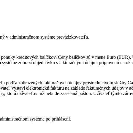
vaný v administračnom systéme prevádzkovateľa.
ponuky kreditových balíčkov. Ceny balíčkov sú v mene Euro (EUR). U
systéme zobrazí objednávku s fakturačnými údajmi pripravenú na oka
ľa podľa zobrazených fakturačných údajov prostredníctvom služby Ca
vateľ vystaví elektronickú faktúru na základe fakturačných údajov v ad
y, ktorá užívateľovi už nebude zasielaná poštou. Užívateľ týmto záro
administračnom systéme po prihlásení.