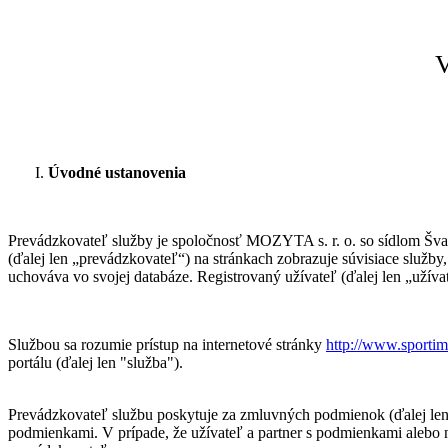
Skočiť na hlavný obsah
V
Úvodné ustanovenia
Prevádzkovateľ služby je spoločnosť MOZYTA s. r. o. so sídlom Švab
(ďalej len „prevádzkovateľ“) na stránkach zobrazuje súvisiace služby, 
uchováva vo svojej databáze. Registrovaný užívateľ (ďalej len „užíva
Službou sa rozumie prístup na internetové stránky
http://www.sporti
portálu (ďalej len "služba").
Prevádzkovateľ službu poskytuje za zmluvných podmienok (ďalej len 
podmienkami. V prípade, že užívateľ a partner s podmienkami alebo ni