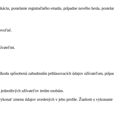
tifikáciu, posielanie registračného emailu, prípadne nového hesla, posi
ovoľné.
ívateľmi.
kodu spôsobenú zabudnutím prihlasovacích údajov užívateľom, prípadn
 jednotlivých užívateľov tretím osobám.
 vykonať zmenu údajov uvedených v jeho profile. Žiadosti o vykonanie