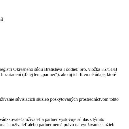
ia
gistri Okresného súdu Bratislava I oddiel: Sro, vložka 85751/B
 zariadení (ďalej len „partner“), ako aj ich firemné údaje, ktoré
ívanie súvisiacich služieb poskytovaných prostredníctvom tohto
dzkovateľa užívateľ a partner vyslovuje súhlas s týmito
onať a užívateľ alebo partner nemá právo na využívanie služieb