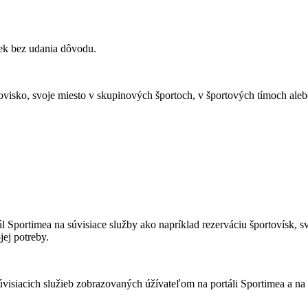
ek bez udania dôvodu.
ovisko, svoje miesto v skupinových športoch, v športových tímoch aleb
l Sportimea na súvisiace služby ako napríklad rezerváciu športovísk, 
ej potreby.
úvisiacich služieb zobrazovaných úžívateľom na portáli Sportimea a n